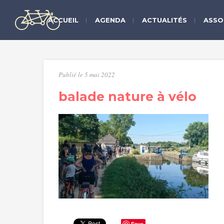
ACCUEIL
AGENDA
ACTUALITÉS
ASSO
Publié le 5 mai 2022
balade nature à vélo
Save