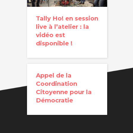
Tally Ho! en session
live à l’atelier : la
vidéo est
disponible !
Appel de la
Coordination
Citoyenne pour la
Démocratie