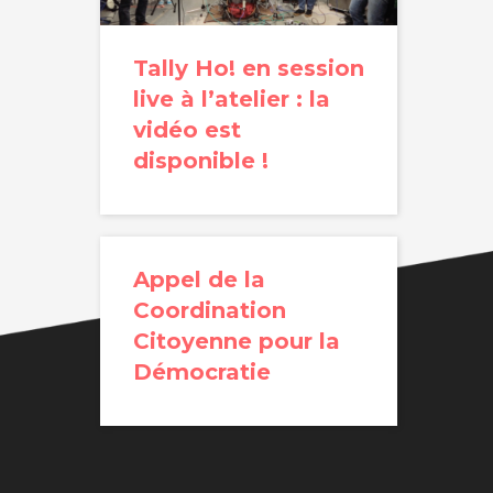
Tally Ho! en session
live à l’atelier : la
vidéo est
disponible !
Appel de la
Coordination
Citoyenne pour la
Démocratie