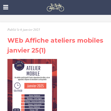
Publié le 6 janvier 2025
WEb Affiche ateliers mobiles
janvier 25(1)