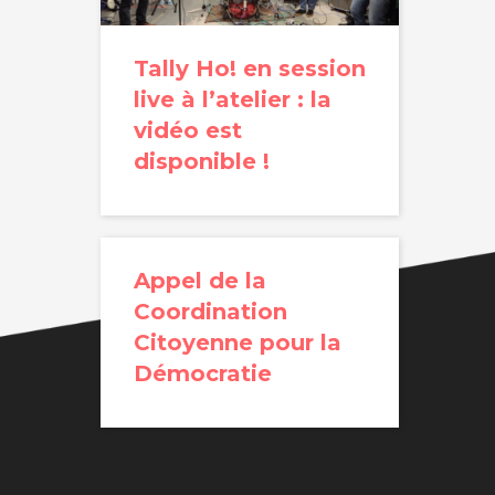
Tally Ho! en session
live à l’atelier : la
vidéo est
disponible !
Appel de la
Coordination
Citoyenne pour la
Démocratie