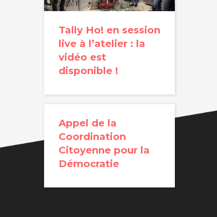
Tally Ho! en session
live à l’atelier : la
vidéo est
disponible !
Appel de la
Coordination
Citoyenne pour la
Démocratie