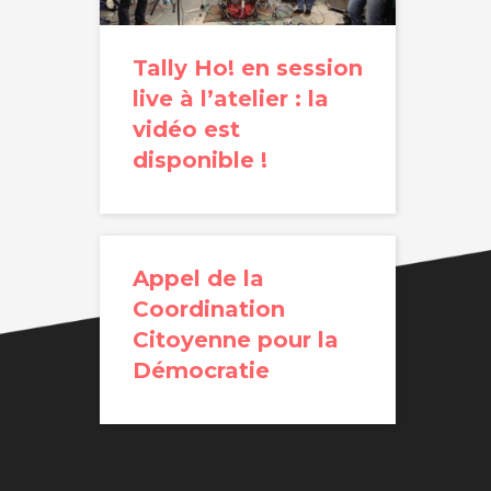
Tally Ho! en session
live à l’atelier : la
vidéo est
disponible !
Appel de la
Coordination
Citoyenne pour la
Démocratie