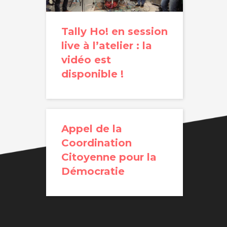
Tally Ho! en session
live à l’atelier : la
vidéo est
disponible !
Appel de la
Coordination
Citoyenne pour la
Démocratie