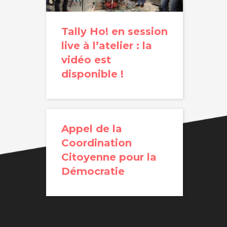
Tally Ho! en session
live à l’atelier : la
vidéo est
disponible !
Appel de la
Coordination
Citoyenne pour la
Démocratie