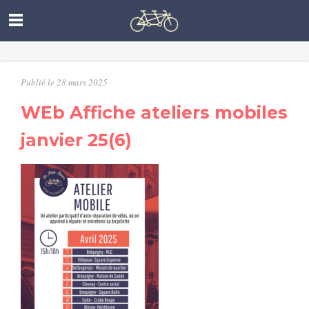
Publié le 28 mars 2025
WEb Affiche ateliers mobiles
janvier 25(6)