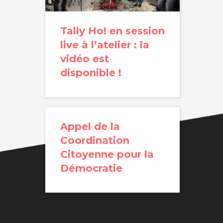
Tally Ho! en session
live à l’atelier : la
vidéo est
disponible !
Appel de la
Coordination
Citoyenne pour la
Démocratie