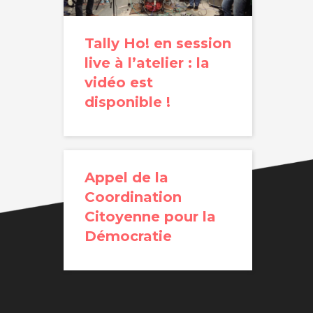
Tally Ho! en session
live à l’atelier : la
vidéo est
disponible !
Appel de la
Coordination
Citoyenne pour la
Démocratie