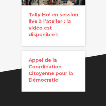
Tally Ho! en session
live à l’atelier : la
vidéo est
disponible !
Appel de la
Coordination
Citoyenne pour la
Démocratie