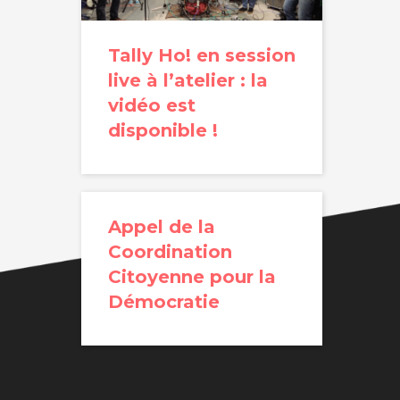
Tally Ho! en session
live à l’atelier : la
vidéo est
disponible !
Appel de la
Coordination
Citoyenne pour la
Démocratie